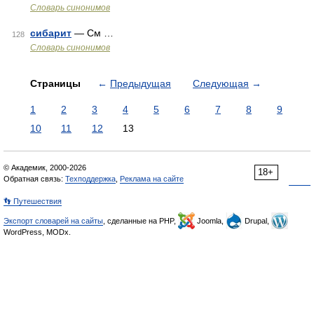
Словарь синонимов
сибарит
— См …
128
Словарь синонимов
Страницы
←
Предыдущая
Следующая
→
1
2
3
4
5
6
7
8
9
10
11
12
13
© Академик, 2000-2026
18+
Обратная связь:
Техподдержка
,
Реклама на сайте
👣 Путешествия
Экспорт словарей на сайты
, сделанные на PHP,
Joomla,
Drupal,
WordPress, MODx.