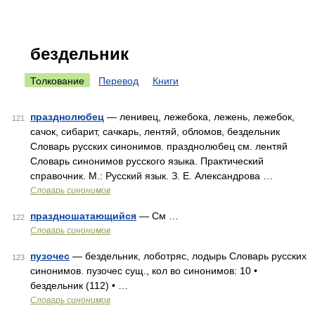
бездельник
Толкование
Перевод
Книги
празднолюбец
— ленивец, лежебока, лежень, лежебок,
121
сачок, сибарит, сачкарь, лентяй, обломов, бездельник
Словарь русских синонимов. празднолюбец см. лентяй
Словарь синонимов русского языка. Практический
справочник. М.: Русский язык. З. Е. Александрова …
Словарь синонимов
праздношатающийся
— См …
122
Словарь синонимов
пузочес
— бездельник, лоботряс, лодырь Словарь русских
123
синонимов. пузочес сущ., кол во синонимов: 10 •
бездельник (112) • …
Словарь синонимов