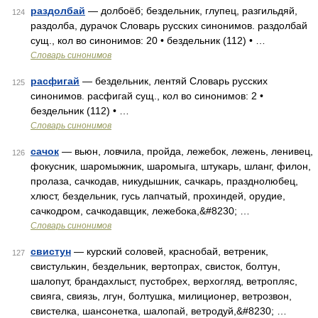
раздолбай
— долбоёб; бездельник, глупец, разгильдяй,
124
раздолба, дурачок Словарь русских синонимов. раздолбай
сущ., кол во синонимов: 20 • бездельник (112) • …
Словарь синонимов
расфигай
— бездельник, лентяй Словарь русских
125
синонимов. расфигай сущ., кол во синонимов: 2 •
бездельник (112) • …
Словарь синонимов
сачок
— вьюн, ловчила, пройда, лежебок, лежень, ленивец,
126
фокусник, шаромыжник, шаромыга, штукарь, шланг, филон,
пролаза, сачкодав, никудышник, сачкарь, празднолюбец,
хлюст, бездельник, гусь лапчатый, прохиндей, орудие,
сачкодром, сачкодавщик, лежебока,&#8230; …
Словарь синонимов
свистун
— курский соловей, краснобай, ветреник,
127
свистулькин, бездельник, вертопрах, свисток, болтун,
шалопут, брандахлыст, пустобрех, верхогляд, ветропляс,
свияга, свиязь, лгун, болтушка, милиционер, ветрозвон,
свистелка, шансонетка, шалопай, ветродуй,&#8230; …